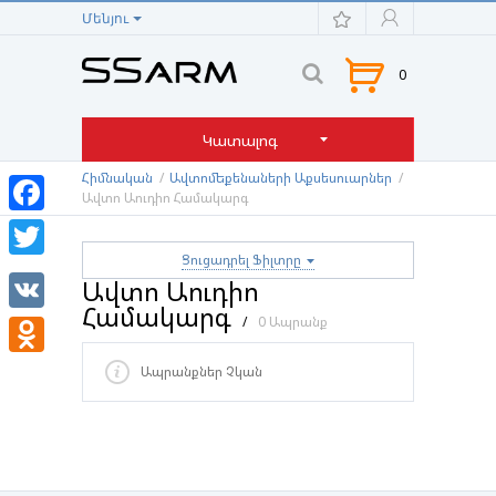
Մենյու
0
Կատալոգ
Հիմնական
/
Ավտոմեքենաների Աքսեսուարներ
/
Ավտո Աուդիո Համակարգ
Facebook
Ցուցադրել Ֆիլտրը
Twitter
Ավտո Աուդիո
Համակարգ
VK
/
0 Ապրանք
Odnoklassniki
Ապրանքներ Չկան