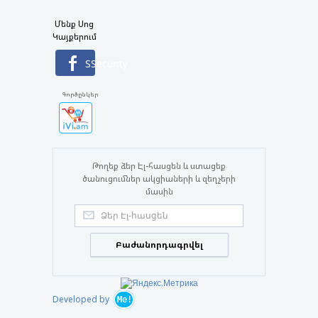
Մենք Սոց
Կայքերում
SSecurity
Գործընկեր
Թողեք ձեր Էլ-հասցեն և ստացեք
ծանուցումներ ակցիաների և զեղչերի
մասին
Բաժանորդագրվել
Developed by
Me!